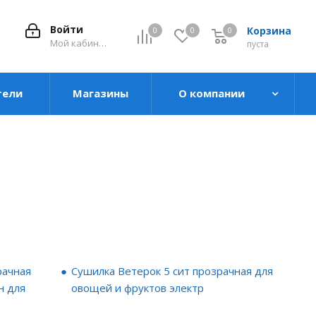
Войти
Корзина
0
0
0
0
Мой кабинет
пуста
тели
Магазины
О компании
рачная
Сушилка Ветерок 5 сит прозрачная для
н для
овощей и фруктов электр