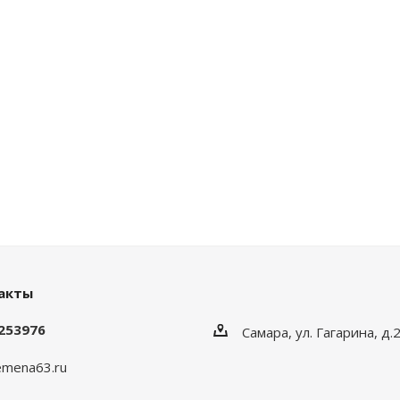
акты
253976
Самара, ул. Гагарина, д.
emena63.ru