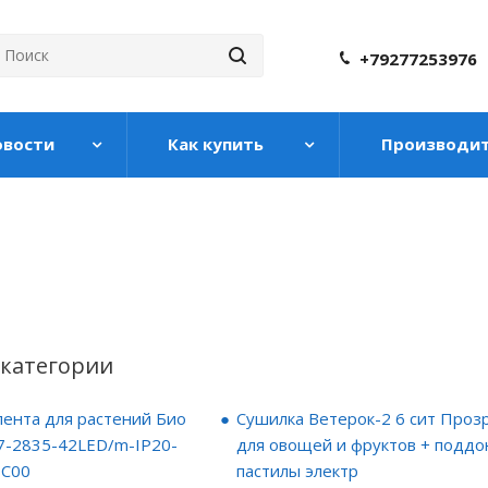
+79277253976
овости
Как купить
Производи
категории
ента для растений Био
Сушилка Ветерок-2 6 сит Проз
7-2835-42LED/m-IP20-
для овощей и фруктов + поддо
8C00
пастилы электр