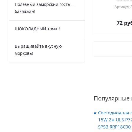
Полезный заморский гость –
Артикул: 
баклажан!
72
руб
ШОКОЛАДНЫЙ томат!
Выращивайте вкусную
морковь!
Популярные 
Светодиодная л
15W 2м ULS-P7
SPSB RRP18C00