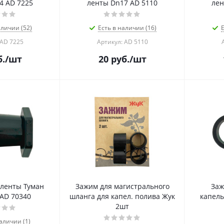
4 AD 7225
ленты Dn17 AD 5110
лен
аличии (52)
Есть в наличии (16)
Е
 AD 7225
Артикул: AD 5110
.
/шт
20
руб.
/шт
 ленты Туман
Зажим для магистрального
Заж
 AD 70340
шланга для капел. полива Жук
капель
2шт
аличии (1)