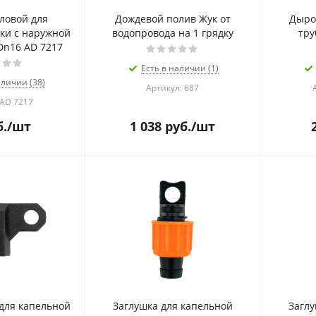
ловой для
Дождевой полив Жук от
Дыро
ки с наружной
водопровода на 1 грядку
тру
Dn16 AD 7217
Есть в наличии (1)
аличии (38)
Артикул: 687
 AD 7217
.
/шт
1 038
руб.
/шт
для капельной
Заглушка для капельной
Заглу