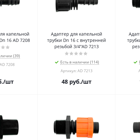
ля капельной
Адаптер для капельной
Адап
 Dn 16 AD 7208
трубки Dn 16 с внутренней
трубк
резьбой 3/4"AD 7213
рез
аличии (39)
Есть в наличии (114)
 AD 7208
Артикул: AD 7213
.
/шт
48
руб.
/шт