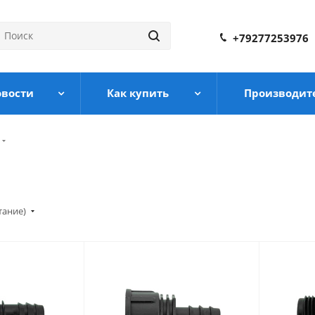
+79277253976
овости
Как купить
Производит
тание)