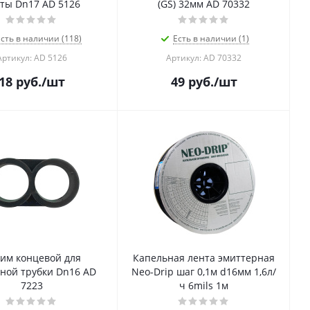
ты Dn17 AD 5126
(GS) 32мм AD 70332
сть в наличии (118)
Есть в наличии (1)
Артикул: AD 5126
Артикул: AD 70332
18
руб.
/шт
49
руб.
/шт
им концевой для
Капельная лента эмиттерная
ной трубки Dn16 AD
Neo-Drip шаг 0,1м d16мм 1,6л/
7223
ч 6mils 1м