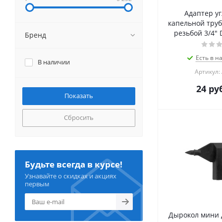
Адаптер уг
капельной труб
резьбой 3/4" 
Бренд
Есть в н
В наличии
Артикул:
24
руб
Сбросить
Будьте всегда в курсе!
Узнавайте о скидках и акциях
первым
Дырокол мини 