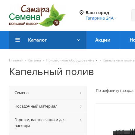
Ваш город
Гагарина 24А
Каталог
Акции
Н
Главная
-
Каталог
-
Поливочное оборудование
-
Капельный полив
Капельный полив
По алфавиту (возрас
Семена
Посадочный материал
Горшки, кашпо, ящики для
рассады