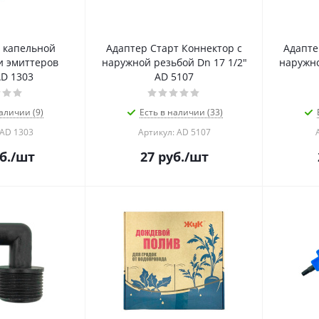
 капельной
Адаптер Старт Коннектор с
Адапте
и эмиттеров
наружной резьбой Dn 17 1/2"
наружно
AD 1303
AD 5107
аличии (9)
Есть в наличии (33)
 AD 1303
Артикул: AD 5107
б.
/шт
27
руб.
/шт