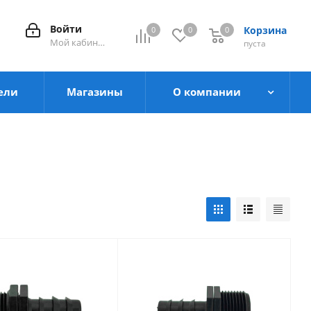
Войти
Корзина
0
0
0
0
Мой кабинет
пуста
ели
Магазины
О компании