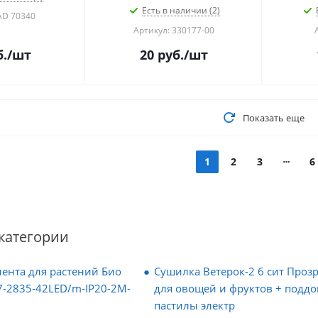
Есть в наличии (2)
AD 70340
Артикул: 330177-00
.
/шт
20
руб.
/шт
Показать еще
1
2
3
6
категории
ента для растений Био
Сушилка Ветерок-2 6 сит Проз
7-2835-42LED/m-IP20-2M-
для овощей и фруктов + поддо
пастилы электр