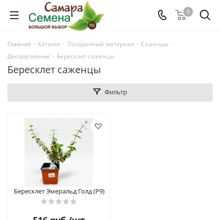
0
Главная
-
Каталог
-
Посадочный материал
-
Саженцы
-
Декоративные
-
Бересклет саженцы
Бересклет саженцы
Фильтр
Бересклет Эмеральд Голд (Р9)