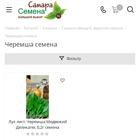
0
Главная
-
Каталог
-
Семена
-
Семена овощей, фруктов семена
-
Черемша семена
Черемша семена
Фильтр
Лук лист. Черемша Медвежий
Деликатес 0,2г семена