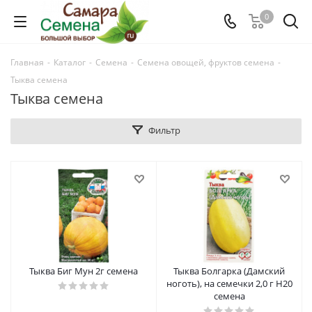
0
Главная
-
Каталог
-
Семена
-
Семена овощей, фруктов семена
-
Тыква семена
Тыква семена
Фильтр
Тыква Биг Мун 2г семена
Тыква Болгарка (Дамский
ноготь), на семечки 2,0 г Н20
семена