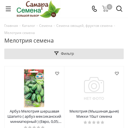
0
Главная
-
Каталог
-
Семена
-
Семена овощей, фруктов семена
-
Мелотрия семена
Мелотрия семена
Фильтр
Арбуз Мелотрия шершавая
Мелотрия (Мышиная дыня)
Шапито ( арбуз мексиканский
Микки 10шт семена
миниатюрный ) (Евро, 0,05;
8333) семена