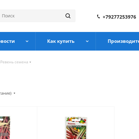
+79277253976
овости
Как купить
Производит
Ревень семена
тание)