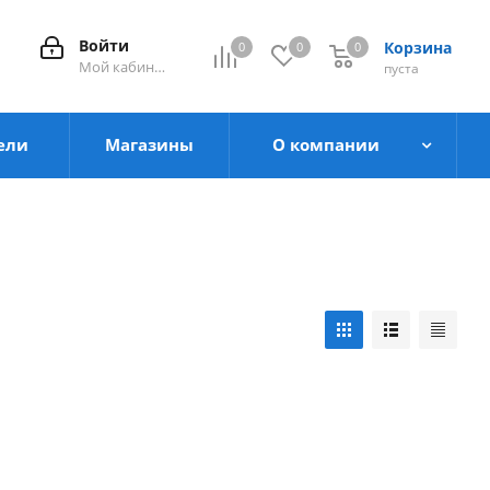
Войти
Корзина
0
0
0
0
Мой кабинет
пуста
ели
Магазины
О компании