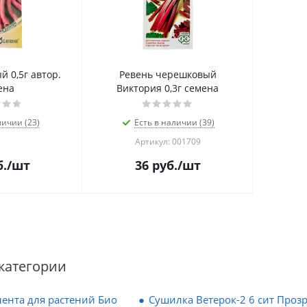
 0,5г автор.
Ревень черешковый
ена
Виктория 0,3г семена
личии (23)
Есть в наличии (39)
Артикул: 001709
.
/шт
36
руб.
/шт
категории
ента для растений Био
Сушилка Ветерок-2 6 сит Проз