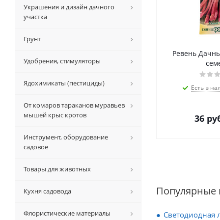
Украшения и дизайн дачного
участка
Грунт
Ревень Дачный
Удобрения, стимуляторы
сем
Ядохимикаты (пестициды)
Есть в на
От комаров тараканов муравьев
мышей крыс кротов
36
руб
Инструмент, оборудование
садовое
Товары для животных
Популярные 
Кухня садовода
Флористические материалы
Светодиодная л