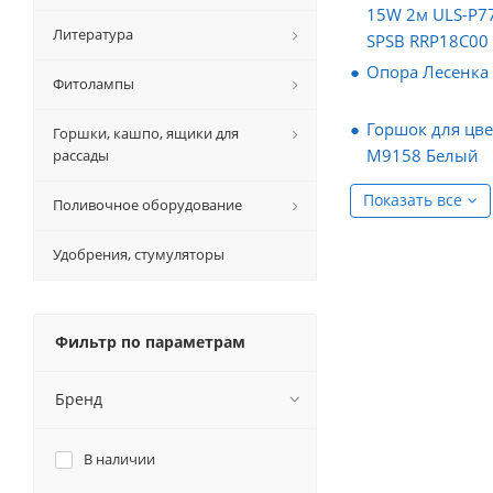
15W 2м ULS-P7
Литература
SPSB RRP18C00
Опора Лесенка
Фитолампы
Горшок для цве
Горшки, кашпо, ящики для
М9158 Белый
рассады
Показать все
Поливочное оборудование
Удобрения, стумуляторы
Фильтр по параметрам
Бренд
В наличии