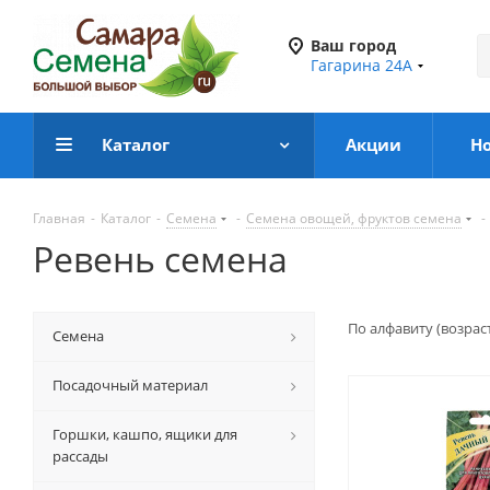
Ваш город
Гагарина 24А
Каталог
Акции
Н
Главная
-
Каталог
-
Семена
-
Семена овощей, фруктов семена
-
Ревень семена
По алфавиту (возрас
Семена
Посадочный материал
Горшки, кашпо, ящики для
рассады