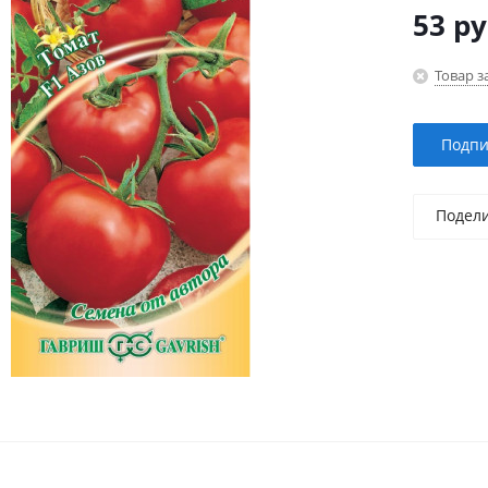
53
ру
Товар з
Подпи
Подел