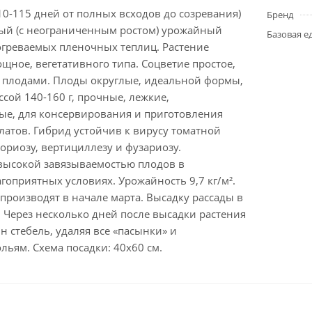
0-115 дней от полных всходов до созревания)
Бренд
й (с неограниченным ростом) урожайный
Базовая е
огреваемых пленочных теплиц. Растение
щное, вегетативного типа. Соцветие простое,
8 плодами. Плоды округлые, идеальной формы,
ссой 140-160 г, прочные, лежкие,
ые, для консервирования и приготовления
латов. Гибрид устойчив к вирусу томатной
ориозу, вертициллезу и фузариозу.
 высокой завязываемостью плодов в
гоприятных условиях. Урожайность 9,7 кг/м².
 производят в начале марта. Высадку рассады в
 Через несколько дней после высадки растения
 стебель, удаляя все «пасынки» и
льям. Схема посадки: 40х60 см.