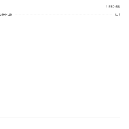
Гавриш
диница
шт