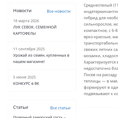
Среднеспелый (11
Новости
Все новости
индетерминантны
гибрид для необ
18 марта 2026
сильнорослое, мо
ЛУК СЕВОК, СЕМЕННОЙ
компактное, с 6-
КАРТОФЕЛЬ!
ярко-красные, ма
транспортабельн
11 сентября 2025
свежих летних са
Урожай из семян, купленных в
мозаики, кладосп
нашем магазине!
Характеризуется
недостаточно бла
Посев на рассаду
5 июня 2025
теплицы — в мае.
КОНКУРС в ВК
формируют в один
подвязывают к ко
Статьи
Все статьи
Полезный заморский гость –