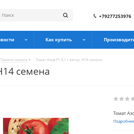
+79277253976
овости
Как купить
Производит
Томаты семена
-
Томат Азов F1 0,1 г автор. Н14 семена
 Н14 семена
Томат Азо
Подробне