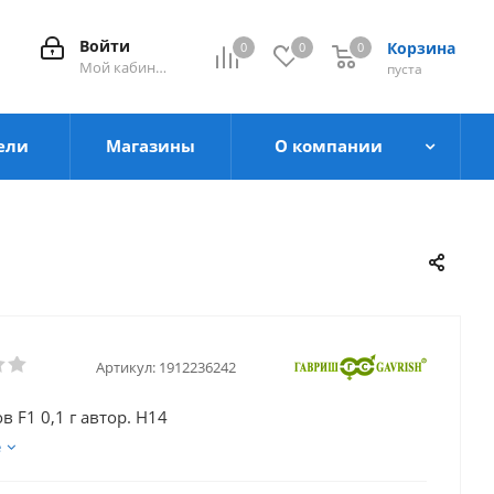
Войти
Корзина
0
0
0
0
Мой кабинет
пуста
ели
Магазины
О компании
Артикул:
1912236242
в F1 0,1 г автор. Н14
е