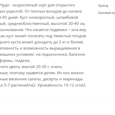
Чудо - скороспелый сорт для открытого
Бренд
ных укрытий. От полных всходов до начала
Базовая е
-85 дней. Куст низкорослый, штамбовой
ый, среднеоблиственный, высотой 30-40 см,
ынкования. Что касается подвязки – она ему
как куст может полегать под тяжестью плодов
ного куста может доходить до 2 кг и более).
ративность и возможность выращивания в
омашних условиях: на подоконнике, балконе.
формы, гладкие,
ого цвета, массой 20-30 г, очень
ные, поэтому нравятся детям. Из них можно
сные весенние салаты, десерты и маринады.
и 5-7 растений/м2. Урожайность 10-12 кг/м2.