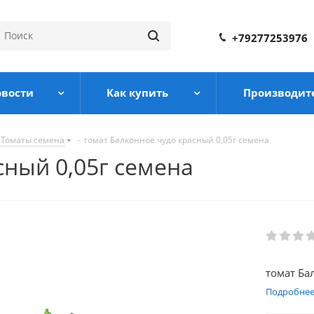
+79277253976
овости
Как купить
Производит
Томаты семена
-
томат Балконное чудо красный 0,05г семена
сный 0,05г семена
томат Ба
Подробне