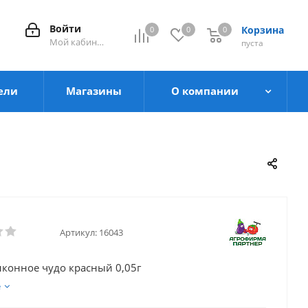
Войти
Корзина
0
0
0
0
Мой кабинет
пуста
ели
Магазины
О компании
Артикул:
16043
лконное чудо красный 0,05г
е