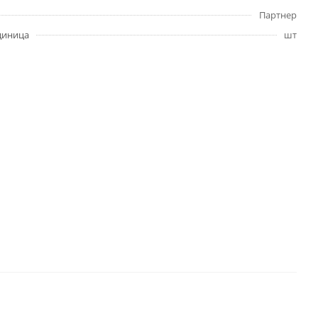
Партнер
диница
шт