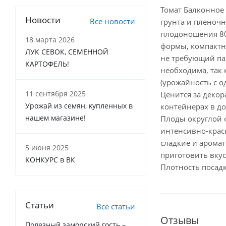
Томат Балконное 
Новости
Все новости
грунта и пленоч
плодоношения 80
18 марта 2026
формы, компактн
ЛУК СЕВОК, СЕМЕННОЙ
не требующий пас
КАРТОФЕЛЬ!
необходима, так 
(урожайность с од
11 сентября 2025
Ценится за деко
Урожай из семян, купленных в
контейнерах в д
нашем магазине!
Плоды округлой 
интенсивно-красн
сладкие и аромат
5 июня 2025
приготовить вку
КОНКУРС в ВК
Плотность посадк
Статьи
Все статьи
Отзывы
Полезный заморский гость –