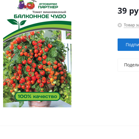
39
ру
Товар з
Подпи
Подел