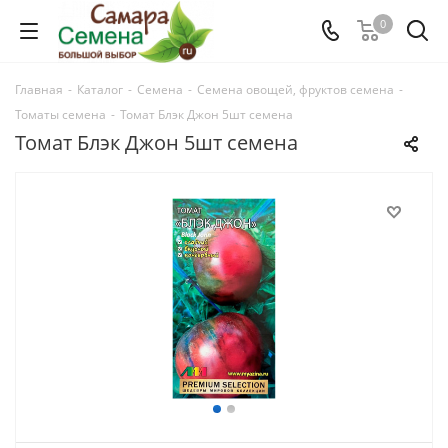
0
Главная
-
Каталог
-
Семена
-
Семена овощей, фруктов семена
-
Томаты семена
-
Томат Блэк Джон 5шт семена
Томат Блэк Джон 5шт семена