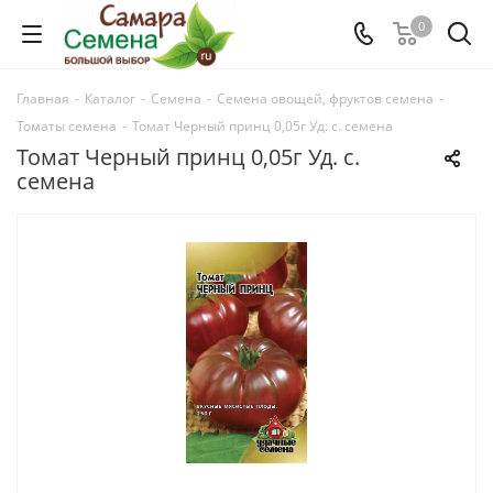
0
Главная
-
Каталог
-
Семена
-
Семена овощей, фруктов семена
-
Томаты семена
-
Томат Черный принц 0,05г Уд. с. семена
Томат Черный принц 0,05г Уд. с.
семена