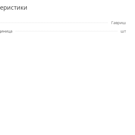
теристики
Гавриш
диница
шт