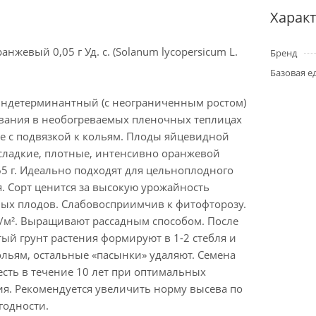
Харак
анжевый 0,05 г Уд. с. (Solanum lycopersicum L.
Бренд
Базовая е
ндетерминантный (с неограниченным ростом)
вания в необогреваемых пленочных теплицах
е с подвязкой к кольям. Плоды яйцевидной
 сладкие, плотные, интенсивно оранжевой
65 г. Идеально подходят для цельноплодного
. Сорт ценится за высокую урожайность
ных плодов. Слабовосприимчив к фитофторозу.
г/м². Выращивают рассадным способом. После
ый грунт растения формируют в 1-2 стебля и
ольям, остальные «пасынки» удаляют. Семена
сть в течение 10 лет при оптимальных
ия. Рекомендуется увеличить норму высева по
годности.