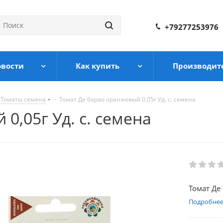
+79277253976
овости
Как купить
Производит
Томаты семена
-
Томат Де барао оранжевый 0,05г Уд. с. семена
0,05г Уд. с. семена
Томат Де 
Подробне