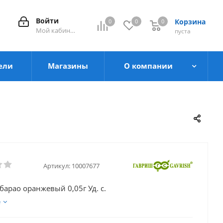
Войти
Корзина
0
0
0
0
Мой кабинет
пуста
ели
Магазины
О компании
Артикул:
10007677
барао оранжевый 0,05г Уд. с.
е