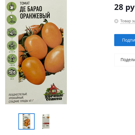
28
ру
Товар з
Подпи
Подел