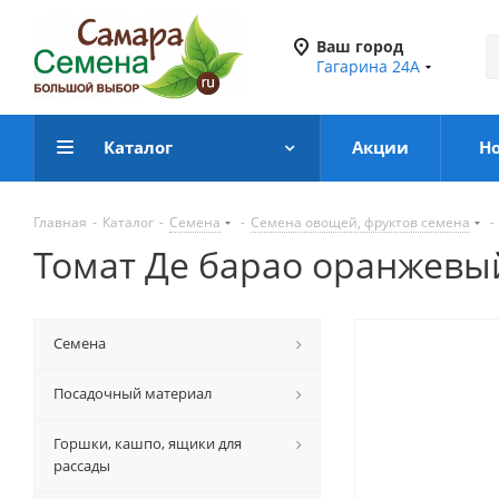
Ваш город
Гагарина 24А
Каталог
Акции
Н
Главная
-
Каталог
-
Семена
-
Семена овощей, фруктов семена
-
Томат Де барао оранжевый 
Семена
Посадочный материал
Горшки, кашпо, ящики для
рассады