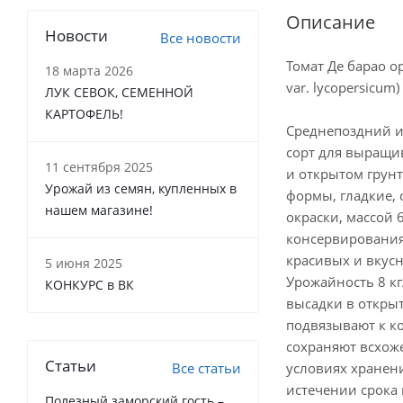
Описание
Новости
Все новости
Томат Де барао ор
18 марта 2026
var. lycopersicum)
ЛУК СЕВОК, СЕМЕННОЙ
КАРТОФЕЛЬ!
Среднепоздний и
сорт для выращи
11 сентября 2025
и открытом грунт
Урожай из семян, купленных в
формы, гладкие,
нашем магазине!
окраски, массой 
консервирования
красивых и вкус
5 июня 2025
Урожайность 8 к
КОНКУРС в ВК
высадки в открыт
подвязывают к к
сохраняют всхоже
Статьи
Все статьи
условиях хранен
истечении срока 
Полезный заморский гость –