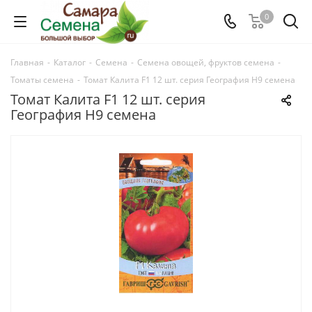
0
Главная
-
Каталог
-
Семена
-
Семена овощей, фруктов семена
-
Томаты семена
-
Томат Калита F1 12 шт. серия География Н9 семена
Томат Калита F1 12 шт. серия
География Н9 семена