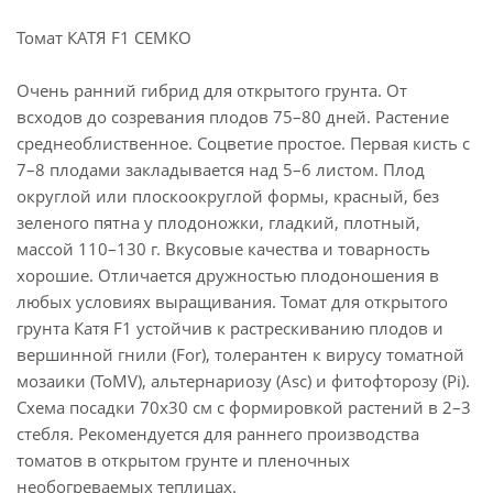
Томат КАТЯ F1 СЕМКО
Очень ранний гибрид для открытого грунта. От
всходов до созревания плодов 75–80 дней. Растение
среднеоблиственное. Соцветие простое. Первая кисть с
7–8 плодами закладывается над 5–6 листом. Плод
округлой или плоскоокруглой формы, красный, без
зеленого пятна у плодоножки, гладкий, плотный,
массой 110–130 г. Вкусовые качества и товарность
хорошие. Отличается дружностью плодоношения в
любых условиях выращивания. Томат для открытого
грунта Катя F1 устойчив к растрескиванию плодов и
вершинной гнили (For), толерантен к вирусу томатной
мозаики (ToMV), альтернариозу (Asc) и фитофторозу (Pi).
Схема посадки 70х30 см с формировкой растений в 2–3
стебля. Рекомендуется для раннего производства
томатов в открытом грунте и пленочных
необогреваемых теплицах.