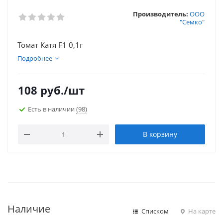
Производитель:
ООО
"Семко"
Томат Катя F1 0,1г
Подробнее
108
руб.
/шт
Есть в наличии
(98)
В корзину
Наличие
Списком
На карте