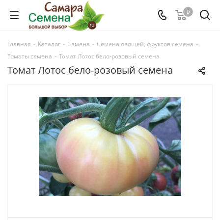
0
Главная
-
Каталог
-
Семена
-
Семена овощей, фруктов семена
-
Томаты семена
-
Томат Лотос бело-розовый семена
Томат Лотос бело-розовый семена