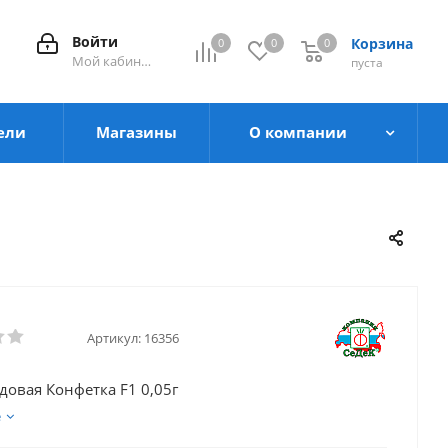
Войти
Корзина
0
0
0
0
Мой кабинет
пуста
ели
Магазины
О компании
Артикул:
16356
довая Конфетка F1 0,05г
е