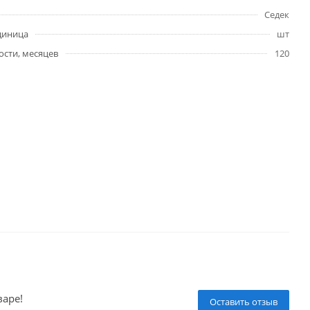
Седек
диница
шт
ости, месяцев
120
варе!
Оставить отзыв