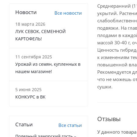
Среднеранний (1
Новости
Все новости
укрытий. Растени
слабооблиственно
18 марта 2026
подвязки. На гла
ЛУК СЕВОК, СЕМЕННОЙ
плодами в каждо
КАРТОФЕЛЬ!
массой 30-40 г, о
Ценность гибрид
11 сентября 2025
к изменениям те
Урожай из семян, купленных в
повышенной влаж
нашем магазине!
Рекомендуется дл
что не можешь от
сушки.
5 июня 2025
КОНКУРС в ВК
Отзывы
Статьи
Все статьи
У данного товара
Полезный заморский гость –