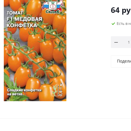
64
ру
Есть в 
Подел