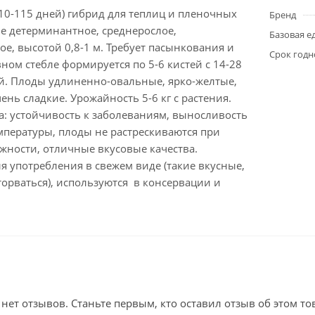
10-115 дней) гибрид для теплиц и пленочных
Бренд
е детерминантное, среднерослое,
Базовая е
е, высотой 0,8-1 м. Требует пасынкования и
Срок годн
вном стебле формируется по 5-6 кистей с 14-28
й. Плоды удлиненно-овальные, ярко-желтые,
чень сладкие. Урожайность 5-6 кг с растения.
а: устойчивость к заболеваниям, выносливость
мпературы, плоды не растрескиваются при
ности, отличные вкусовые качества.
я употребления в свежем виде (такие вкусные,
орваться), используются в консервации и
 нет отзывов. Станьте первым, кто оставил отзыв об этом то