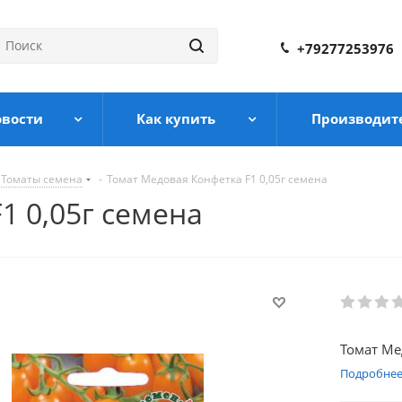
+79277253976
овости
Как купить
Производит
Томаты семена
-
Томат Медовая Конфетка F1 0,05г семена
1 0,05г семена
Томат Ме
Подробне