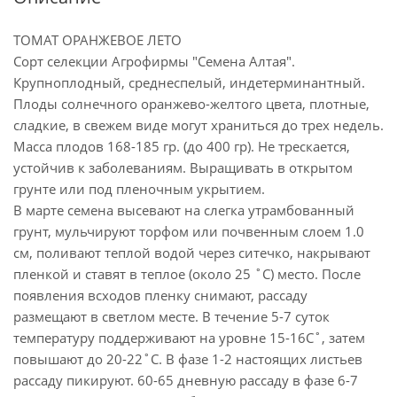
ТОМАТ ОРАНЖЕВОЕ ЛЕТО
Сорт селекции Агрофирмы "Семена Алтая".
Крупноплодный, среднеспелый, индетерминантный.
Плоды солнечного оранжево-желтого цвета, плотные,
сладкие, в свежем виде могут храниться до трех недель.
Масса плодов 168-185 гр. (до 400 гр). Не трескается,
устойчив к заболеваниям. Выращивать в открытом
грунте или под пленочным укрытием.
В марте семена высевают на слегка утрамбованный
грунт, мульчируют торфом или почвенным слоем 1.0
см, поливают теплой водой через ситечко, накрывают
пленкой и ставят в теплое (около 25 ˚С) место. После
появления всходов пленку снимают, рассаду
размещают в светлом месте. В течение 5-7 суток
температуру поддерживают на уровне 15-16С˚, затем
повышают до 20-22˚С. В фазе 1-2 настоящих листьев
рассаду пикируют. 60-65 дневную рассаду в фазе 6-7