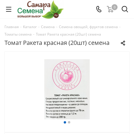
0
Главная
-
Каталог
-
Семена
-
Семена овощей, фруктов семена
-
Томаты семена
-
Томат Ракета красная (20шт) семена
Томат Ракета красная (20шт) семена