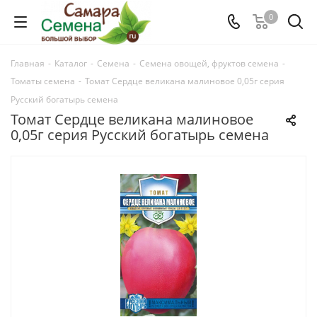
0
Главная
-
Каталог
-
Семена
-
Семена овощей, фруктов семена
-
Томаты семена
-
Томат Сердце великана малиновое 0,05г серия
Русский богатырь семена
Томат Сердце великана малиновое
0,05г серия Русский богатырь семена