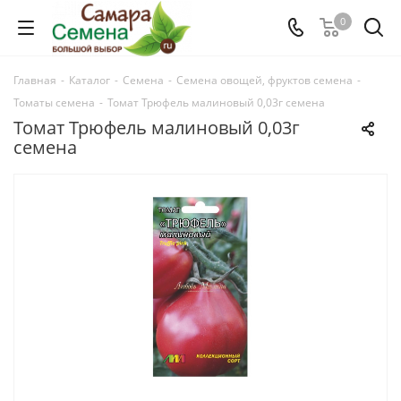
0
Главная
-
Каталог
-
Семена
-
Семена овощей, фруктов семена
-
Томаты семена
-
Томат Трюфель малиновый 0,03г семена
Томат Трюфель малиновый 0,03г
семена