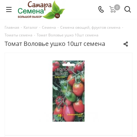
0
Главная
-
Каталог
-
Семена
-
Семена овощей, фруктов семена
-
Томаты семена
-
Томат Воловье ушко 10шт семена
Томат Воловье ушко 10шт семена