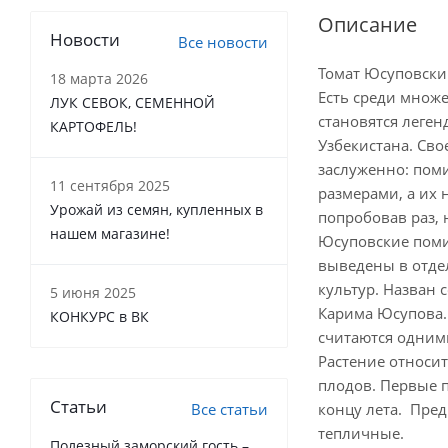
Описание
Новости
Все новости
Томат Юсуповски
18 марта 2026
Есть среди множе
ЛУК СЕВОК, СЕМЕННОЙ
становятся леген
КАРТОФЕЛЬ!
Узбекистана. Св
заслуженно: пом
11 сентября 2025
размерами, а их
Урожай из семян, купленных в
попробовав раз,
нашем магазине!
Юсуповские поми
выведены в отде
культур. Назван с
5 июня 2025
Карима Юсупова.
КОНКУРС в ВК
считаются одним
Растение относит
плодов. Первые 
Статьи
Все статьи
концу лета. Пре
тепличные.
Полезный заморский гость –