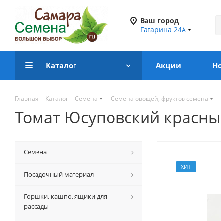
Ваш город
Гагарина 24А
Каталог
Акции
Н
Главная
-
Каталог
-
Семена
-
Семена овощей, фруктов семена
-
Томат Юсуповский красны
Семена
ХИТ
Посадочный материал
Горшки, кашпо, ящики для
рассады