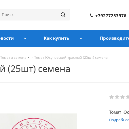
+79277253976
овости
Как купить
Производит
Томаты семена
-
Томат Юсуповский красный (25шт) семена
й (25шт) семена
Томат Юс
Подробне