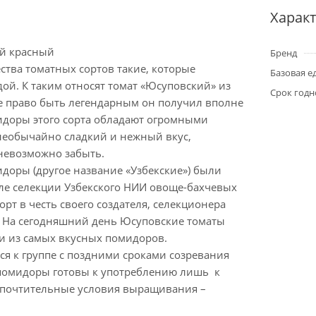
Харак
й красный
Бренд
ства томатных сортов такие, которые
Базовая е
дой. К таким относят томат «Юсуповский» из
Срок годн
ое право быть легендарным он получил вполне
идоры этого сорта обладают огромными
 необычайно сладкий и нежный вкус,
 невозможно забыть.
доры (другое название «Узбекские») были
ле селекции Узбекского НИИ овоще-бахчевых
орт в честь своего создателя, селекционера
 На сегодняшний день Юсуповские томаты
и из самых вкусных помидоров.
ся к группе с поздними сроками созревания
помидоры готовы к употреблению лишь к
дпочтительные условия выращивания –