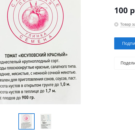
100
р
Товар з
Подпи
Подел