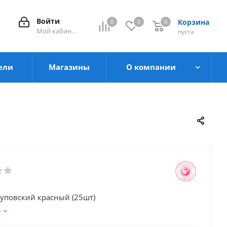
Войти
Корзина
0
0
0
0
Мой кабинет
пуста
ели
Магазины
О компании
уповский красный (25шт)
е