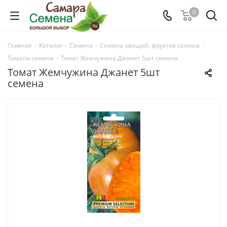
0
Главная
-
Каталог
-
Семена
-
Семена овощей, фруктов семена
-
Томаты семена
-
Томат Жемчужина Джанет 5шт семена
Томат Жемчужина Джанет 5шт
семена