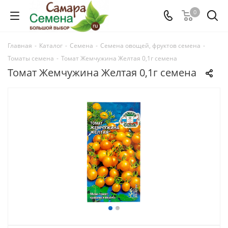
0
Главная
-
Каталог
-
Семена
-
Семена овощей, фруктов семена
-
Томаты семена
-
Томат Жемчужина Желтая 0,1г семена
Томат Жемчужина Желтая 0,1г семена