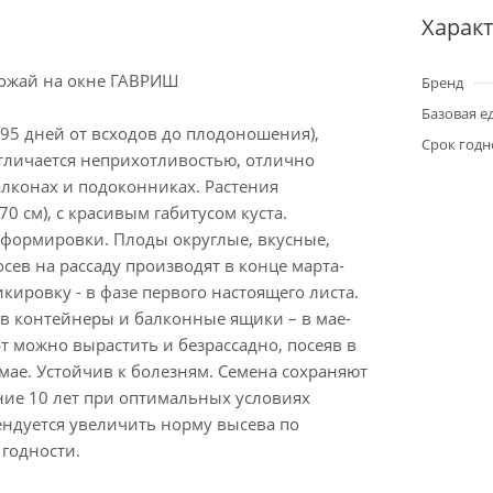
Харак
ожай на окне ГАВРИШ
Бренд
Базовая е
95 дней от всходов до плодоношения),
Срок годн
Отличается неприхотливостью, отлично
алконах и подоконниках. Растения
70 см), с красивым габитусом куста.
формировки. Плоды округлые, вкусные,
осев на рассаду производят в конце марта-
икировку - в фазе первого настоящего листа.
 в контейнеры и балконные ящики – в мае-
т можно вырастить и безрассадно, посеяв в
мае. Устойчив к болезням. Семена сохраняют
ние 10 лет при оптимальных условиях
ендуется увеличить норму высева по
годности.