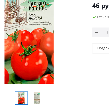
46
ру
Есть в 
Подел