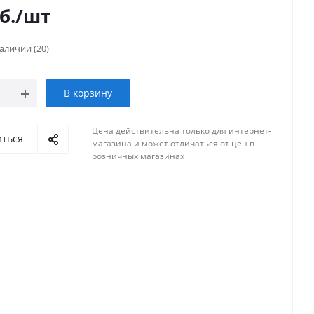
б.
/шт
наличии
(20)
В корзину
Цена действительна только для интернет-
иться
магазина и может отличаться от цен в
розничных магазинах