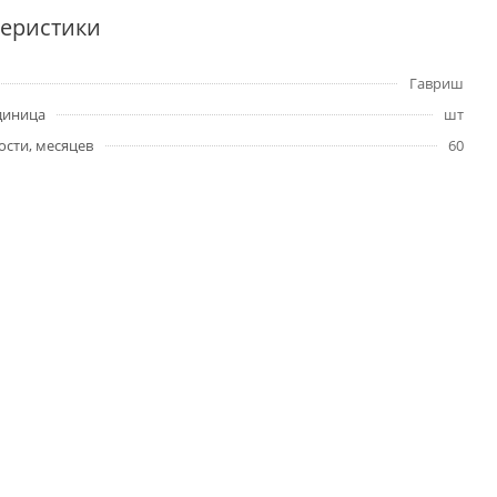
теристики
Гавриш
диница
шт
ости, месяцев
60