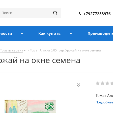
+79277253976
овости
Как купить
Производит
Томаты семена
-
Томат Аляска 0,05г сер. Урожай на окне семена
рожай на окне семена
Томат Аля
Подробне