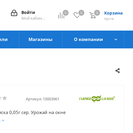
Войти
Корзина
0
0
0
0
Мой кабинет
пуста
ели
Магазины
О компании
Артикул:
10003961
ска 0,05г сер. Урожай на окне
е