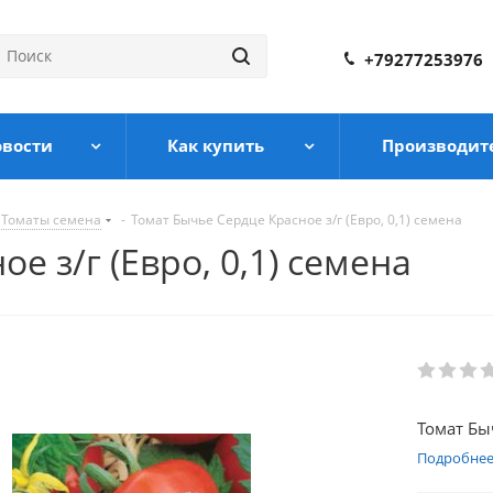
+79277253976
овости
Как купить
Производит
Томаты семена
-
Томат Бычье Сердце Красное з/г (Евро, 0,1) семена
е з/г (Евро, 0,1) семена
Томат Быч
Подробне