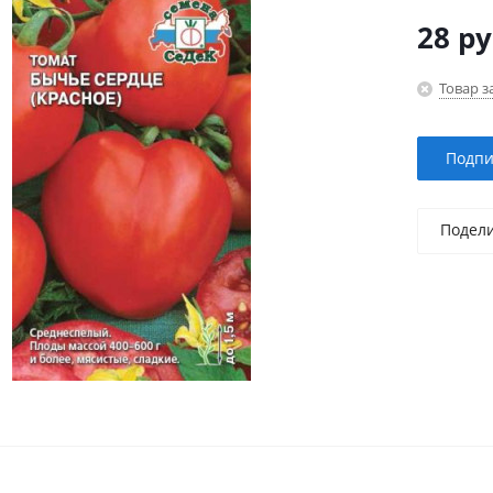
28
ру
Товар з
Подпи
Подел