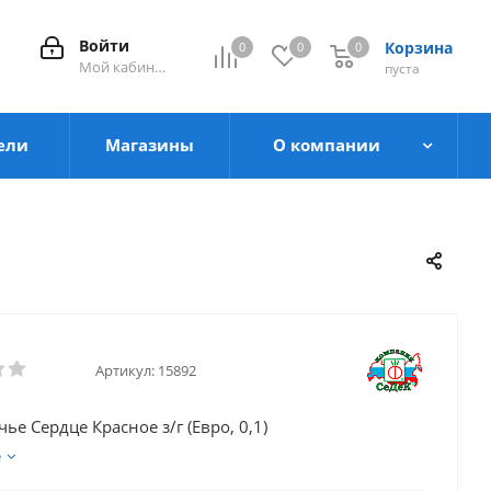
Войти
Корзина
0
0
0
0
Мой кабинет
пуста
ели
Магазины
О компании
Артикул:
15892
ье Сердце Красное з/г (Евро, 0,1)
е