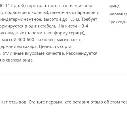
0-117 дней) сорт салатного назначения для
Бренд
 (с подвязкой к кольям), пленочных парников и
Базовая е
 индетерминантное, высотой до 1,5 м. Требует
Срок годн
рмируется в один стебель. На кисти – 3-4
нусовидные (напоминают форму сердца),
 массой 400-600 г и более, мясистые, с
ржанием сахара. Ценность сорта:
, отличные вкусовые качества. Рекомендуется
 в свежем виде.
 нет отзывов. Станьте первым, кто оставил отзыв об этом то