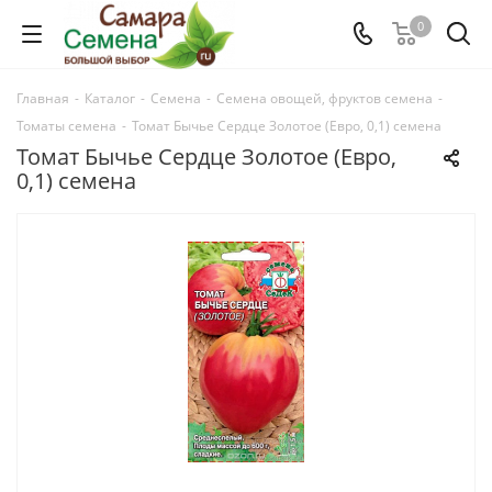
0
Главная
-
Каталог
-
Семена
-
Семена овощей, фруктов семена
-
Томаты семена
-
Томат Бычье Сердце Золотое (Евро, 0,1) семена
Томат Бычье Сердце Золотое (Евро,
0,1) семена