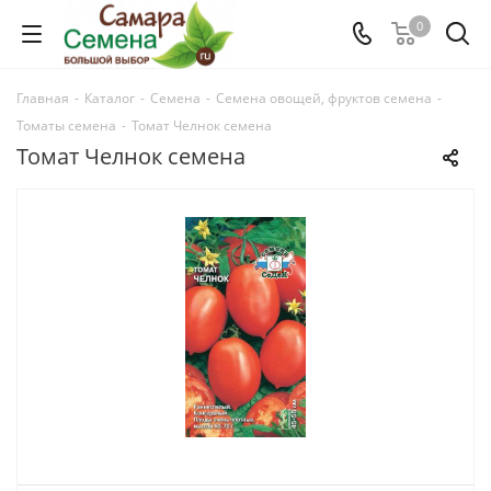
0
Главная
-
Каталог
-
Семена
-
Семена овощей, фруктов семена
-
Томаты семена
-
Томат Челнок семена
Томат Челнок семена