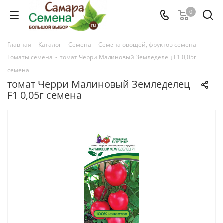
0
Главная
-
Каталог
-
Семена
-
Семена овощей, фруктов семена
-
Томаты семена
-
томат Черри Малиновый Земледелец F1 0,05г
семена
томат Черри Малиновый Земледелец
F1 0,05г семена