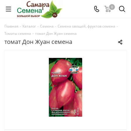
0
Главная
-
Каталог
-
Семена
-
Семена овощей, фруктов семена
-
Томаты семена
-
томат Дон Жуан семена
томат Дон Жуан семена