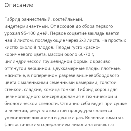
Описание
Гибрид раннеспелый, коктейльный,
индетерминантный. От всходов до сбора первого
урожая 95-100 дней. Первое соцветие закладывается
над 8 листом, последующие через 2-3 листа. На простых
кистях около 8 плодов. Плоды густо красно-
коричневого цвета, массой около 60-70 г,
цилиндрической грушевидной формы с красиво
оттянутой вершиной. Двухкамерные плоды плотные,
мясистые, в поперечном разрезе вишневобордового
цвета с маленькими семенными камерами, толстой
стенкой, сладкие, кожица тонкая. Гибрид хорош для
цельноплодного консервирования в технической и
биологической спелости. Отлично себя ведёт при сушке
и вялении, результатом этой процедуры является
увеличение ликопина в десятки раз. Вяленые томаты с
фантастическим содержанием ликопина являются