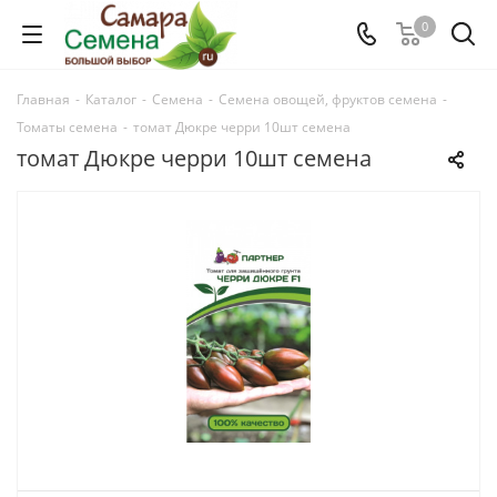
0
Главная
-
Каталог
-
Семена
-
Семена овощей, фруктов семена
-
Томаты семена
-
томат Дюкре черри 10шт семена
томат Дюкре черри 10шт семена