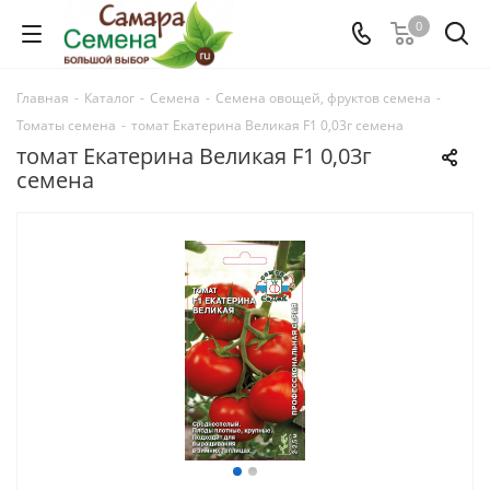
0
Главная
-
Каталог
-
Семена
-
Семена овощей, фруктов семена
-
Томаты семена
-
томат Екатерина Великая F1 0,03г семена
томат Екатерина Великая F1 0,03г
семена