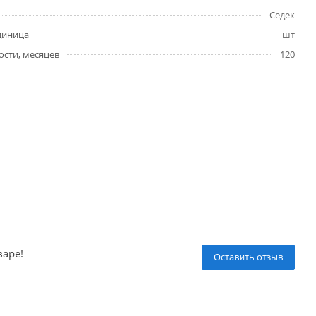
Седек
диница
шт
ости, месяцев
120
варе!
Оставить отзыв