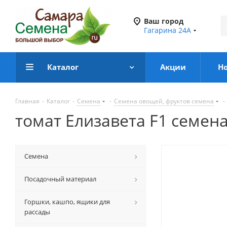
Ваш город
Гагарина 24А
Каталог
Акции
Н
Главная
-
Каталог
-
Семена
-
Семена овощей, фруктов семена
-
томат Елизавета F1 семен
Семена
Посадочный материал
Горшки, кашпо, ящики для
рассады