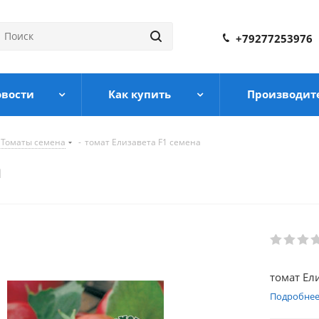
+79277253976
овости
Как купить
Производит
Томаты семена
-
томат Елизавета F1 семена
а
томат Ел
Подробне