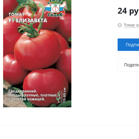
24
ру
Товар з
Подпи
Подел