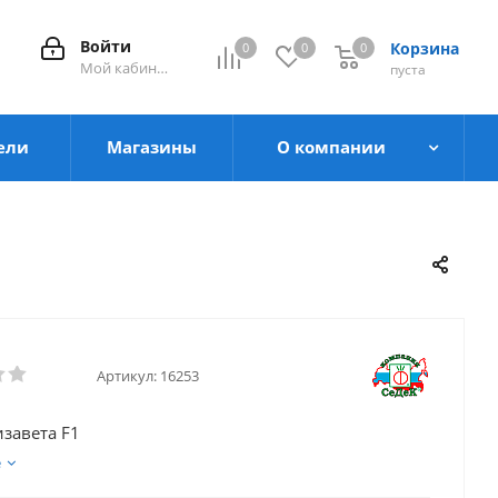
Войти
Корзина
0
0
0
0
Мой кабинет
пуста
ели
Магазины
О компании
Артикул:
16253
изавета F1
е