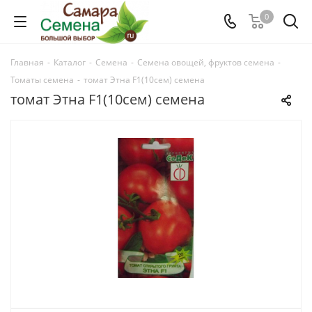
0
Главная
-
Каталог
-
Семена
-
Семена овощей, фруктов семена
-
Томаты семена
-
томат Этна F1(10сем) семена
томат Этна F1(10сем) семена