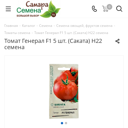
0
Главная
-
Каталог
-
Семена
-
Семена овощей, фруктов семена
-
Томаты семена
-
Томат Генерал F1 5 шт. (Саката) Н22 семена
Томат Генерал F1 5 шт. (Саката) Н22
семена