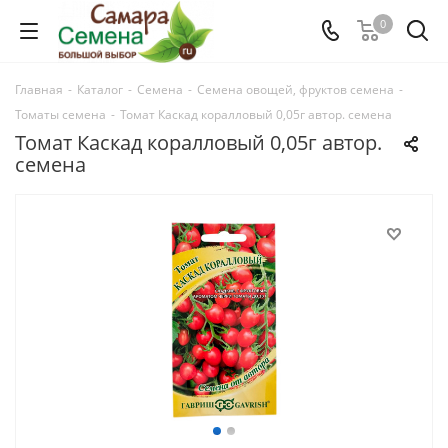
0
Главная
-
Каталог
-
Семена
-
Семена овощей, фруктов семена
-
Томаты семена
-
Томат Каскад коралловый 0,05г автор. семена
Томат Каскад коралловый 0,05г автор.
семена