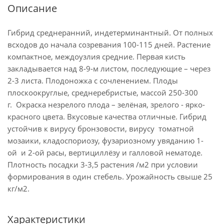
Описание
Гибрид среднеранний, индетерминантный. От полных
всходов до начала созревания 100-115 дней. Растение
компактное, междоузлия средние. Первая кисть
закладывается над 8-9-м листом, последующие – через
2-3 листа. Плодоножка с сочленением. Плоды
плоскоокруглые, среднеребристые, массой 250-300
г. Окраска незрелого плода – зелёная, зрелого - ярко-
красного цвета. Вкусовые качества отличные. Гибрид
устойчив к вирусу бронзовости, вирусу томатной
мозаики, кладоспориозу, фузариозному увяданию 1-
ой и 2-ой расы, вертициллёзу и галловой нематоде.
Плотность посадки 3-3,5 растения /м2 при условии
формирования в один стебель. Урожайность свыше 25
кг/м2.
Характеристики