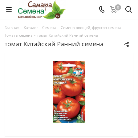
0
Главная
-
Каталог
-
Семена
-
Семена овощей, фруктов семена
-
Томаты семена
-
томат Китайский Ранний семена
томат Китайский Ранний семена