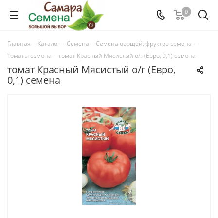
0
Главная
-
Каталог
-
Семена
-
Семена овощей, фруктов семена
-
Томаты семена
-
томат Красный Мясистый о/г (Евро, 0,1) семена
томат Красный Мясистый о/г (Евро,
0,1) семена