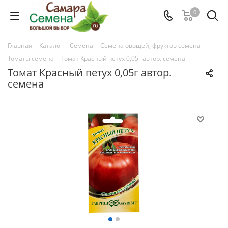
0
Главная
-
Каталог
-
Семена
-
Семена овощей, фруктов семена
-
Томаты семена
-
Томат Красный петух 0,05г автор. семена
Томат Красный петух 0,05г автор.
семена