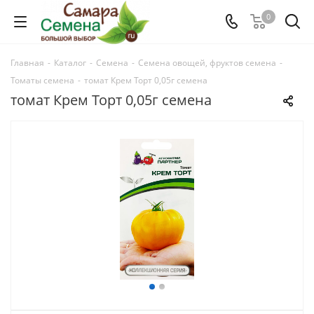
0
Главная
-
Каталог
-
Семена
-
Семена овощей, фруктов семена
-
Томаты семена
-
томат Крем Торт 0,05г семена
томат Крем Торт 0,05г семена