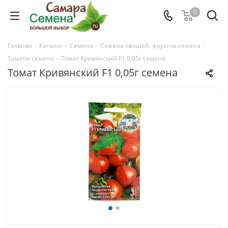
0
Главная
-
Каталог
-
Семена
-
Семена овощей, фруктов семена
-
Томаты семена
-
Томат Кривянский F1 0,05г семена
Томат Кривянский F1 0,05г семена