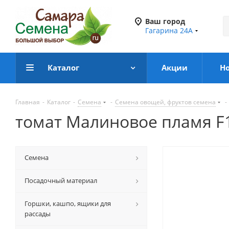
Ваш город
Гагарина 24А
Каталог
Акции
Н
Главная
-
Каталог
-
Семена
-
Семена овощей, фруктов семена
-
томат Малиновое пламя F
Семена
Посадочный материал
Горшки, кашпо, ящики для
рассады