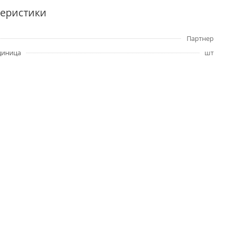
теристики
Партнер
диница
шт