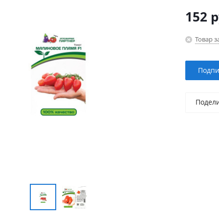
152
р
Товар з
Подпи
Подел