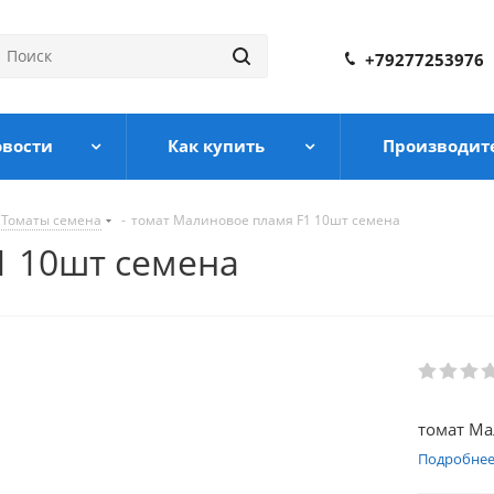
+79277253976
овости
Как купить
Производит
Томаты семена
-
томат Малиновое пламя F1 10шт семена
1 10шт семена
томат Ма
Подробне