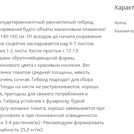
Харак
олудетерминантный раннеспелый гибрид.
Бренд
созревания будто объяты малиновым пламенем!
Базовая е
140-160 см. От всходов до начала созревания
ое соцветие закладывается над 6-7 листом,
з 1-2 листа. Кисти простые с 12-13
дами обратнояйцевидной формы,
инового цвета с красивым носиком. Вес
Стенки томатов средней толщины, мякоть
 очень сочная. Гибрид подходит для сбора
Плоды на кисти не растрескиваются, хорошо
я, пригодны для свежего потребления и
 Гибрид устойчив к фузариозу, бурой
русу мозаики томата; хорошо завязывается при
условиях и при пониженной освещенности.
ки 3-4 растения/м2. Рекомендуем формировать
жайность 25,0 кг/м2.