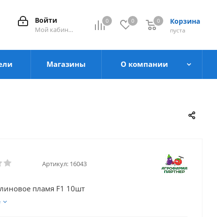
Войти
Корзина
0
0
0
0
Мой кабинет
пуста
ели
Магазины
О компании
Артикул:
16043
линовое пламя F1 10шт
е