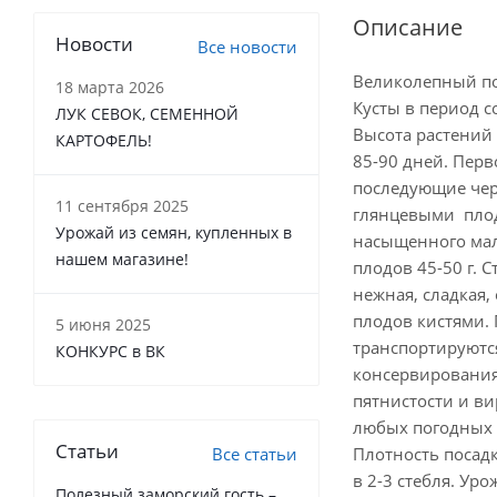
Описание
Новости
Все новости
Великолепный п
18 марта 2026
Кусты в период 
ЛУК СЕВОК, СЕМЕННОЙ
Высота растений 
КАРТОФЕЛЬ!
85-90 дней. Перв
последующие чере
11 сентября 2025
глянцевыми пло
Урожай из семян, купленных в
насыщенного мал
нашем магазине!
плодов 45-50 г. 
нежная, сладкая,
плодов кистями. 
5 июня 2025
транспортируютс
КОНКУРС в ВК
консервирования.
пятнистости и ви
любых погодных 
Статьи
Все статьи
Плотность посад
в 2-3 стебля. Уро
Полезный заморский гость –