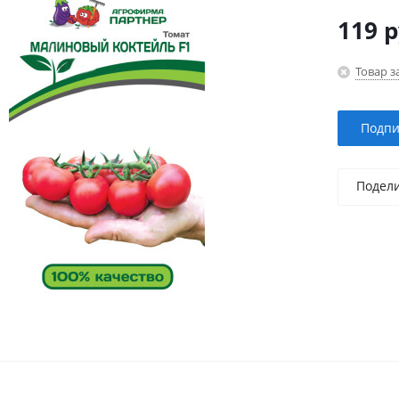
119
р
Товар з
Подпи
Подел