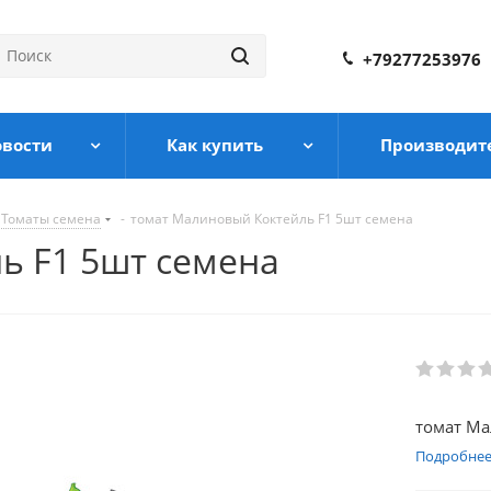
+79277253976
овости
Как купить
Производит
Томаты семена
-
томат Малиновый Коктейль F1 5шт семена
ь F1 5шт семена
томат Ма
Подробне