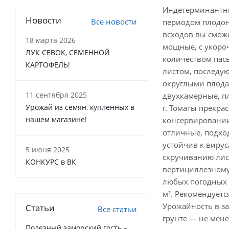
Индетерминантны
Новости
Все новости
периодом плодон
всходов вы сможе
18 марта 2026
мощные, с укор
ЛУК СЕВОК, СЕМЕННОЙ
количеством пасы
КАРТОФЕЛЬ!
листом, последую
округлыми плода
11 сентября 2025
двухкамерные, пл
Урожай из семян, купленных в
г. Томаты прекра
нашем магазине!
консервировании
отличные, подхо
устойчив к вирус
5 июня 2025
скручиванию лист
КОНКУРС в ВК
вертициллезному
любых погодных у
м². Рекомендуетс
Урожайность в за
Статьи
Все статьи
грунте — не менее
Полезный заморский гость –