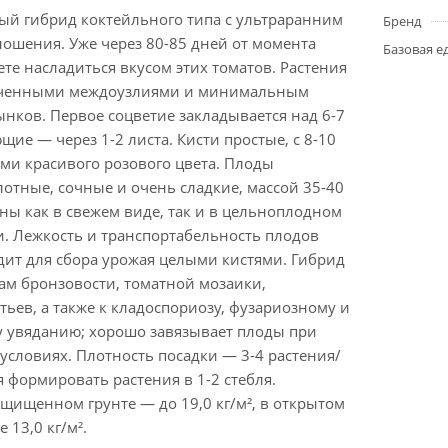
й гибрид коктейльного типа с ультраранним
Бренд
ошения. Уже через 80-85 дней от момента
Базовая е
те насладиться вкусом этих томатов. Растения
оченными междоузлиями и минимальным
нков. Первое соцветие закладывается над 6-7
щие — через 1-2 листа. Кисти простые, с 8-10
ми красивого розового цвета. Плоды
отные, сочные и очень сладкие, массой 35-40
сны как в свежем виде, так и в цельноплодном
. Лежкость и транспортабельность плодов
дит для сбора урожая целыми кистями. Гибрид
ам бронзовости, томатной мозаики,
ьев, а также к кладоспориозу, фузариозному и
 увяданию; хорошо завязывает плоды при
словиях. Плотность посадки — 3-4 растения/
я формировать растения в 1-2 стебля.
щищенном грунте — до 19,0 кг/м², в открытом
 13,0 кг/м².