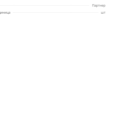
Партнер
диница
шт