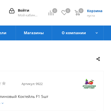
Войти
Корзина
0
0
0
0
Мой кабинет
пуста
ели
Магазины
О компании
Артикул:
9922
линовый Коктейль F1 5шт
е