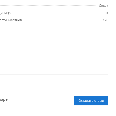
Седек
диница
шт
ости, месяцев
120
варе!
Оставить отзыв