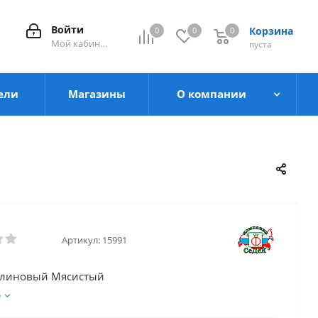
Войти
Корзина
0
0
0
0
Мой кабинет
пуста
ели
Магазины
О компании
Артикул:
15991
алиновый Мясистый
е