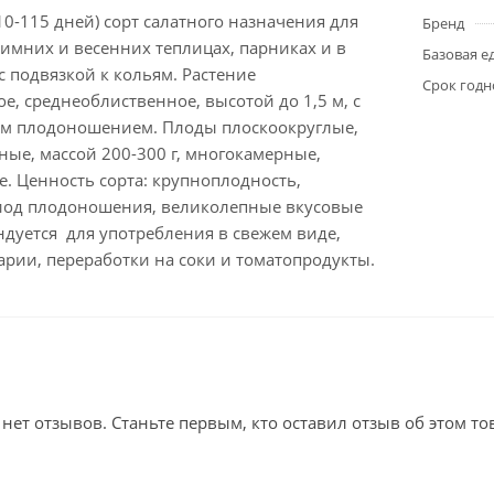
0-115 дней) сорт салатного назначения для
Бренд
имних и весенних теплицах, парниках и в
Базовая е
с подвязкой к кольям. Растение
Срок годн
, среднеоблиственное, высотой до 1,5 м, с
м плодоношением. Плоды плоскоокруглые,
ые, массой 200-300 г, многокамерные,
е. Ценность сорта: крупноплодность,
од плодоношения, великолепные вкусовые
ндуется для употребления в свежем виде,
рии, переработки на соки и томатопродукты.
 нет отзывов. Станьте первым, кто оставил отзыв об этом то