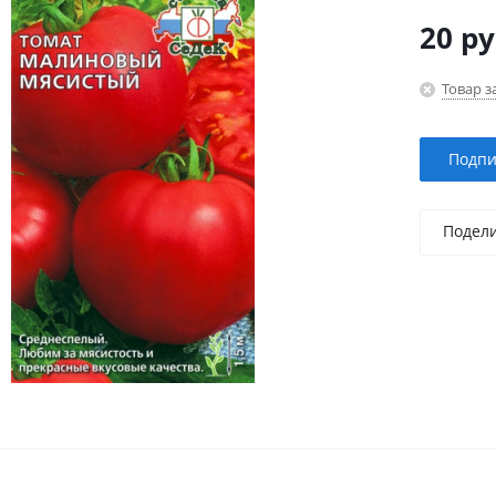
20
ру
Товар з
Подпи
Подел