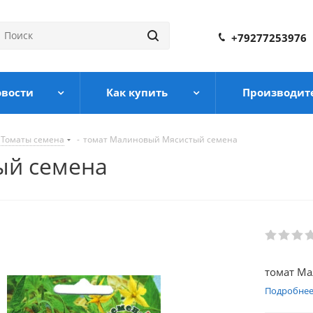
+79277253976
овости
Как купить
Производит
Томаты семена
-
томат Малиновый Мясистый семена
ый семена
томат М
Подробне