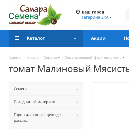
Ваш город
Гагарина 24А
Каталог
Акции
Н
Главная
-
Каталог
-
Семена
-
Семена овощей, фруктов семена
-
томат Малиновый Мясист
Семена
Посадочный материал
Горшки, кашпо, ящики для
рассады