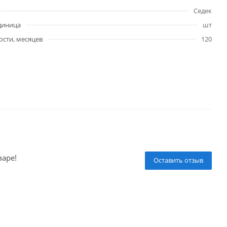
Седек
диница
шт
ости, месяцев
120
варе!
Оставить отзыв