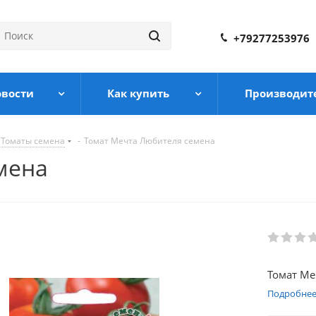
+79277253976
овости
Как купить
Производит
Томаты семена
-
Томат Мечта Любителя семена
мена
Томат Ме
Подробне