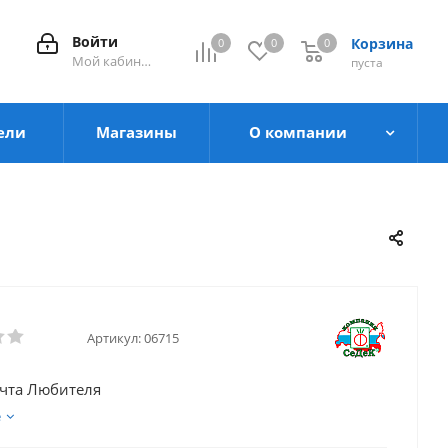
Войти
Корзина
0
0
0
0
Мой кабинет
пуста
ели
Магазины
О компании
Артикул:
06715
чта Любителя
е