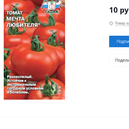
10
ру
Товар з
Подпи
Подел