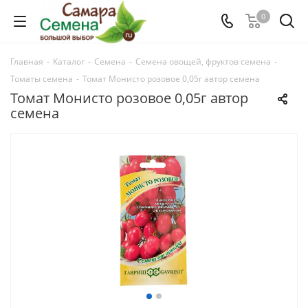
0
Главная
-
Каталог
-
Семена
-
Семена овощей, фруктов семена
-
Томаты семена
-
Томат Монисто розовое 0,05г автор семена
Томат Монисто розовое 0,05г автор
семена