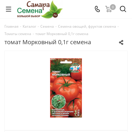
0
Главная
-
Каталог
-
Семена
-
Семена овощей, фруктов семена
-
Томаты семена
-
томат Морковный 0,1г семена
томат Морковный 0,1г семена