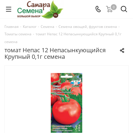
0
Главная
-
Каталог
-
Семена
-
Семена овощей, фруктов семена
-
Томаты семена
-
томат Непас 12 Непасынкующийся Крупный 0,1г
семена
томат Непас 12 Непасынкующийся
Крупный 0,1г семена