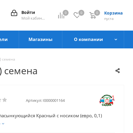
Войти
Корзина
0
0
0
0
Мой кабинет
пуста
ели
Магазины
О компании
) семена
) семена
Артикул:
I0000001164
пасынкующийся Красный с носиком (евро, 0,1)
е