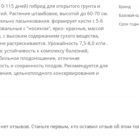
0-115 дней) гибрид для открытого грунта и
Бренд
й. Растение штамбовое, высотой до 60-70 см.
Базовая е
тельно пасынкования. формирует кисти с 5-6
Срок годн
вальные с "носиком", ярко- красные, массой
е, с высоким содержанием сухого вещества,
не растрескиваются. Урожайность 7,5-8,0 кг/м .
: устойчивость к комплексу болезней,
обильное плодоношение, отличная
сть и сохранность плодов. Рекомендуется для
ления, цельноплодного консервирования и
 нет отзывов. Станьте первым, кто оставил отзыв об этом то