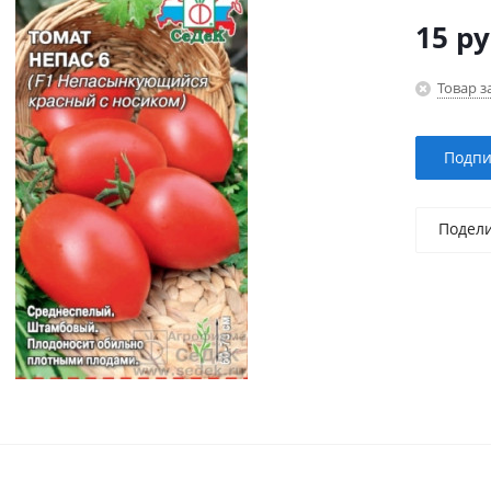
15
ру
Товар з
Подпи
Подел