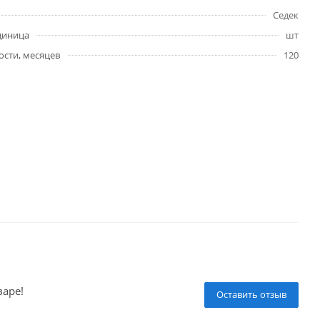
Седек
диница
шт
ости, месяцев
120
варе!
Оставить отзыв