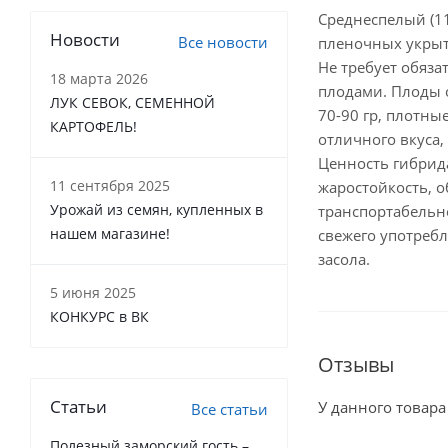
Среднеспелый (11
Новости
Все новости
пленочных укрыти
Не требует обяза
18 марта 2026
плодами. Плоды о
ЛУК СЕВОК, СЕМЕННОЙ
70-90 гр, плотны
КАРТОФЕЛЬ!
отличного вкуса, 
Ценность гибрида
11 сентября 2025
жаростойкость, 
Урожай из семян, купленных в
транспортабельно
нашем магазине!
свежего употреб
засола.
5 июня 2025
КОНКУРС в ВК
Отзывы
Статьи
У данного товара
Все статьи
Полезный заморский гость –