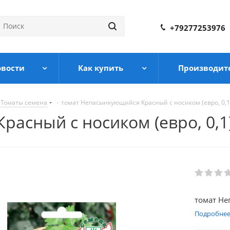
+79277253976
овости
Как купить
Производит
Томаты семена
-
томат Непасынкующийся Красный с носиком (евро, 0,1
асный с носиком (евро, 0,1
томат Не
Подробне