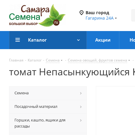
Ваш город
Гагарина 24А
Каталог
Акции
Н
Главная
-
Каталог
-
Семена
-
Семена овощей, фруктов семена
-
томат Непасынкующийся Кр
Семена
Посадочный материал
Горшки, кашпо, ящики для
рассады